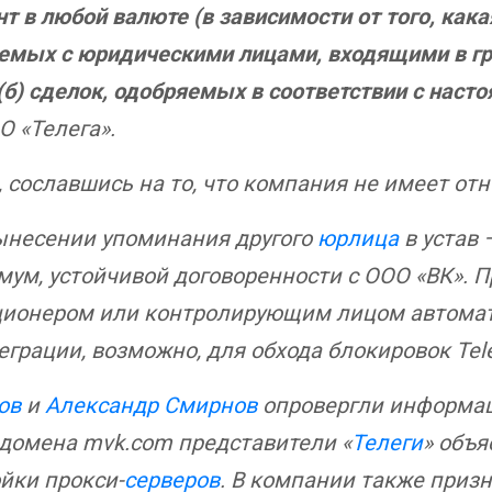
т в любой валюте (в зависимости от того, кака
аемых с юридическими лицами, входящими в гр
(б) сделок, одобряемых в соответствии с нас
О «Телега».
 сославшись на то, что компания не имеет от
вынесении упоминания другого
юрлица
в устав 
ум, устойчивой договоренности с ООО «ВК». П
кционером или контролирующим лицом автомат
грации, возможно, для обхода блокировок Tel
ов
и
Александр Смирнов
опровергли информаци
 домена mvk.com представители «
Телеги
» объ
йки прокси-
серверов
. В компании также призн