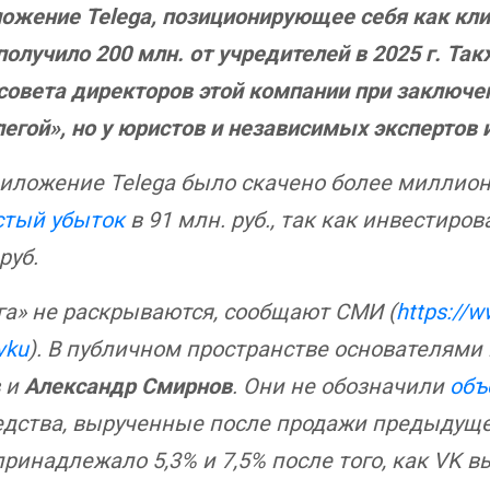
ожение Telega, позиционирующее себя как кли
 получило 200 млн. от учредителей в 2025 г. Та
 совета директоров этой компании при заключ
егой», но у юристов и независимых экспертов 
иложение Telega было скачено более миллиона
стый убыток
в 91 млн. руб., так как инвестиров
руб.
а» не раскрываются, сообщают СМИ (
https://
vku
). В публичном пространстве основателями
и
Александр Смирнов
. Они не обозначили
объ
редства, вырученные после продажи предыдуще
принадлежало 5,3% и 7,5% после того, как VK 