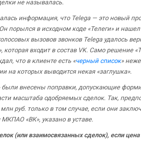
делки не называлась.
лась информация, что Telega — это новый про
 Он порылся в исходном коде «Телеги» и наше
голосовых вызовов звонков Telega удалось вер
», которая входит в состав VK. Само решение «
ал, что в клиенте есть «
черный список
» неже
ии на которых выводится некая «заглушка».
га» были внесены поправки, допускающие форми
ти масштаба одобряемых сделок. Так, предпол
 млн руб. только в том случае, если они закл
 МКПАО «ВК», указано в уставе.
елок (или взаимосвязанных сделок), если цена