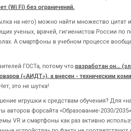
ет (
Wi
Fi
) без ограничений.
лка на него) можно найти множество цитат и
щих ученых, врачей, гигиенистов России по 
лах. А смартфоны в учебном процессе вообщ
вителей ГОСТа, потому что
разработан он… (з
оваров («АИДТ»), а внесен - техническим ком
ет, это не шутка!
ение игрушки к средствам обучения? Для «н
ты авторов форсайта «Образование-2030/2035
емы VR и смартфоны как раз активно использу
нные устройства» по факту не соответствуют 