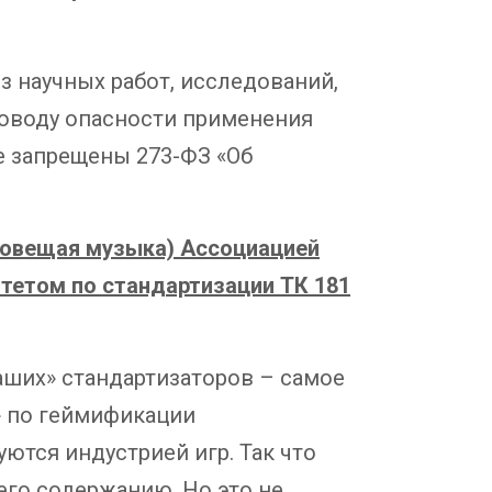
з научных работ, исследований,
поводу опасности применения
е запрещены 273-ФЗ «Об
ловещая музыка) Ассоциацией
итетом по стандартизации ТК 181
аших» стандартизаторов – самое
» по геймификации
ются индустрией игр. Так что
его содержанию. Но это не