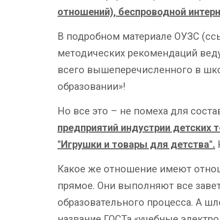
отношений), беспроводной интерн
В подробном материале ОУЗС (ссы
методических рекомендаций веду
всего вышеперечисленного в шко
образовании»!
Но все это – не помеха для соста
предприятий индустрии детских т
"Игрушки и товары для детства".
Н
Какое же отношение имеют отнош
прямое. Они выполняют все заве
образовательного процесса. А шл
название ГОСТа «учебные электро