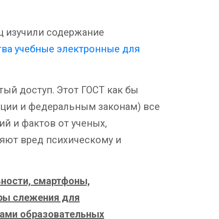
ц изучили содержание
ства учебные электронные для
ый доступ. Этот ГОСТ как бы
уции и федеральным законам) все
й и фактов от ученых,
няют вред психическому и
ности, смартфоны,
ры слежения для
ками образовательных