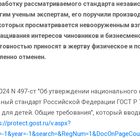
зработку рассматриваемого стандарта незави
гим ученым экспертам, его поручили произво
 которых просматривается невооруженным вз
ащивания интересов чиновников и бизнесмено
товностью приносят в жертву физическое и п
ленно отменен.
2024 N 497-ст "Об утверждении национального
ный стандарт Российской Федерации ГОСТ Р 7
ля детей. Общие требования", который вводит
s://protect.gost.ru/v.aspx?
h=-1&year=-1&search=&RegNum=1&DocOnPageCou