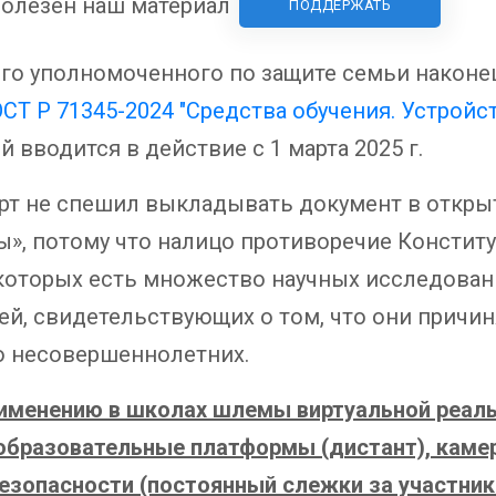
олезен наш материал
ПОДДЕРЖАТЬ
о уполномоченного по защите семьи наконе
ОСТ Р 71345-2024 "Средства обучения. Устрой
й вводится в действие с 1 марта 2025 г.
рт не спешил выкладывать документ в открыт
ы», потому что налицо противоречие Констит
которых есть множество научных исследовани
ей, свидетельствующих о том, что они причи
ю несовершеннолетних.
рименению в школах шлемы виртуальной реаль
образовательные платформы (дистант), каме
безопасности (постоянный слежки за участни