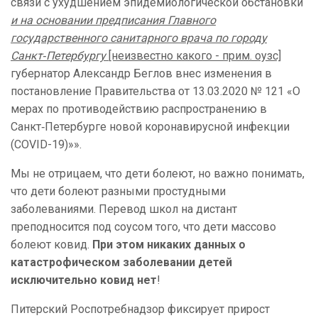
связи с ухудшением эпидемиологической обстановки
и на основании предписания Главного
государственного санитарного врача по городу
Санкт‑Петербургу
[неизвестно какого - прим. оузс]
губернатор Александр Беглов внес изменения в
постановление Правительства от 13.03.2020 № 121
«О
мерах по противодействию распространению в
Санкт‑Петербурге новой коронавирусной инфекции
(COVID-19)»».
Мы не отрицаем, что дети болеют, но важно понимать,
что дети болеют разными простудными
заболеваниями. Перевод школ на дистант
преподносится под соусом того, что дети массово
болеют ковид.
При этом никаких данных о
катастрофическом заболевании детей
исключительно ковид нет
!
Питерский Роспотребнадзор фиксирует прирост