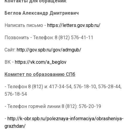
Контакты для обращений:
Беглов Александр Дмитриевич
Написать письмо -
https://letters.gov.spb.ru/
Позвонить - Телефон: 8 (812) 576-41-11
Сайт:
http://gov.spb.ru/gov/admgub/
ВК -
https
://
vk
.
com
/
a
_
beglov
Комитет по образованию СПб
- Телефон 8 (812) и: 417-34-54, 576-18-10, 576-28-44,
576-18-54
- Телефон горячей линии 8 (812): 576-20-19
-
http://k-obr.spb.ru/poleznaya-informaciya/obrasheniya-
grazhdan/