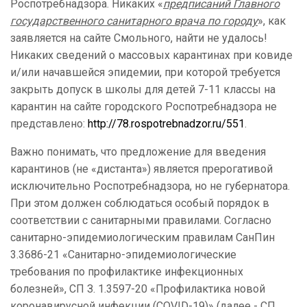
Роспотребнадзора. Никаких «
предписаний Главного
государственного санитарного врача по городу
», как
заявляется на сайте Смольного, найти не удалось!
Никаких сведений о массовых карантинах при ковиде
и/или начавшейся эпидемии, при которой требуется
закрыть допуск в школы для детей 7-11 классы на
карантин на сайте городского Роспотребнадзора не
представлено:
http://78.rospotrebnadzor.ru/551
.
Важно понимать, что предложение для введения
карантинов (не «дистанта») является прерогативой
исключительно Роспотребнадзора, но не губернатора.
При этом должен соблюдаться особый порядок в
соответствии с санитарными правилами. Согласно
санитарно-эпидемиологическим правилам СанПин
3.3686-21 «Санитарно-эпидемиологические
требования по профилактике инфекционных
болезней», СП З. 1.3597-20 «Профилактика новой
коронавирусной инфекции (COVID-19)» (далее - СП