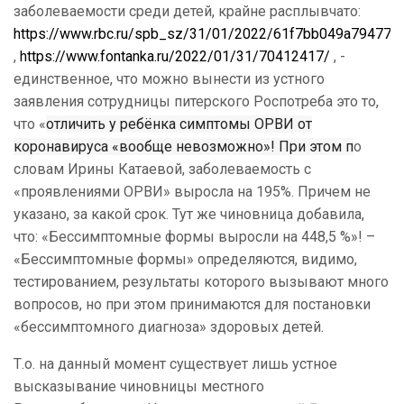
заболеваемости среди детей, крайне расплывчато:
https://www.rbc.ru/spb_sz/31/01/2022/61f7bb049a79477
,
https://www.fontanka.ru/2022/01/31/70412417/
, -
единственное, что можно вынести из устного
заявления сотрудницы питерского Роспотреба это то,
что «
отличить у ребёнка симптомы ОРВИ от
коронавируса «вообще невозможно»! При этом п
о
словам Ирины Катаевой, заболеваемость с
«проявлениями ОРВИ» выросла на 195%. Причем не
указано, за какой срок. Тут же чиновница добавила,
что: «Бессимптомные формы выросли на 448,5 %»! –
«Бессимптомные формы» определяются, видимо,
тестированием, результаты которого вызывают много
вопросов, но при этом принимаются для постановки
«бессимптомного диагноза» здоровых детей.
Т.о. на данный момент существует лишь устное
высказывание чиновницы местного