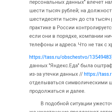
персональных данных" влечет на
шести тысяч рублей; на должностн
шестидесяти тысяч до ста тысяч 
практике в России контролируетс
если они в порядке, компании нич
телефоны и адреса. Что не так с
https://tass.ru/obschestvo/13549483
данных "Яндекс.Еда" была оштрафо
из-за утечки данных //
https://tass
отделываться символическими ш
продолжаться и далее.
В подобной ситуации ужесточен
же ужесточение предлагают авто