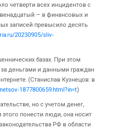
оло четверти всех инцидентов с
двенадцатый — в финансовых и
ных записей превысило десять
/ria.ru/20230905/sliv-
ннических базах. При этом
 за деньгами и данными граждан
тернете. (Станислав Кузнецов: в
uznetsov-1877800659.html?in=t
)
тельстве, но с учетом денег,
 этого понести люди, она носит
 законодательства РФ в области