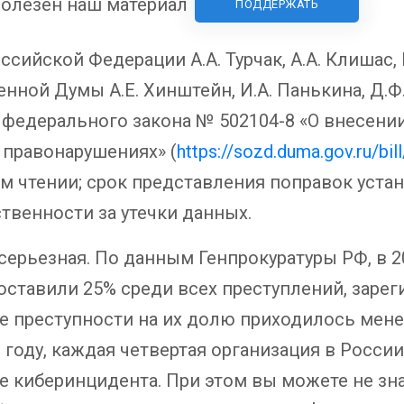
олезен наш материал
ПОДДЕРЖАТЬ
ссийской Федерации А.А. Турчак, А.А. Клишас, 
енной Думы А.Е. Хинштейн, И.А. Панькина, Д.Ф
 федерального закона № 502104-8 «О внесени
правонарушениях» (
https://sozd.duma.gov.ru/bi
м чтении; срок представления поправок устано
твенности за утечки данных.
серьезная. По данным Генпрокуратуры РФ, в 2
составили 25% среди всех преступлений, зарег
ре преступности на их долю приходилось мен
 году, каждая четвертая организация в России
е киберинцидента. При этом вы можете не зна