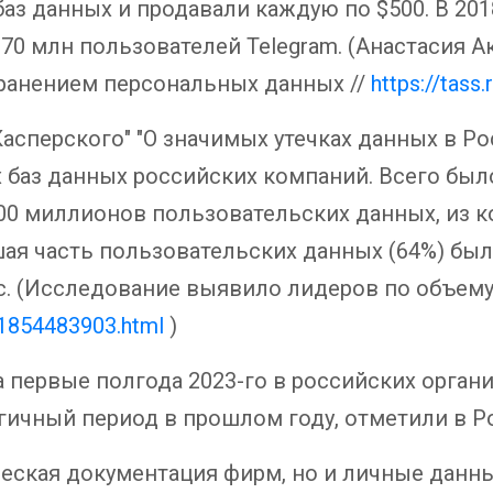
 баз данных и продавали каждую по $500. В 201
70 млн пользователей Telegram. (Анастасия Ак
 хранением персональных данных //
https://tas
асперского" "О значимых утечках данных в Рос
 баз данных российских компаний. Всего был
00 миллионов пользовательских данных, из к
шая часть пользовательских данных (64%) б
ес. (Исследование выявило лидеров по объему
e-1854483903.html
)
ервые полгода 2023-го в российских организ
огичный период в прошлом году, отметили в 
ческая документация фирм, но и личные данн