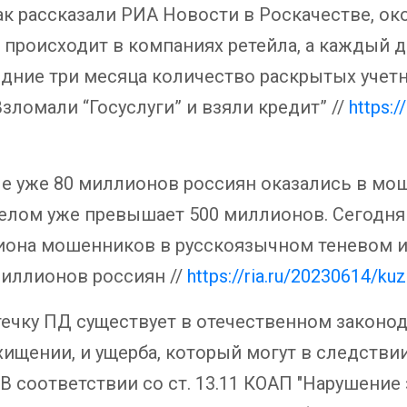
ак рассказали РИА Новости в Роскачестве, ок
роисходит в компаниях ретейла, а каждый 
едние три месяца количество раскрытых учет
зломали “Госуслуги” и взяли кредит” //
https:/
же 80 миллионов россиян оказались в моше
целом уже превышает 500 миллионов. Сегодня
иона мошенников в русскоязычном теневом ин
миллионов россиян //
https://ria.ru/20230614/k
ечку ПД существует в отечественном законода
хищении, и ущерба, который могут в следствии
В соответствии со ст. 13.11 КОАП "Нарушение