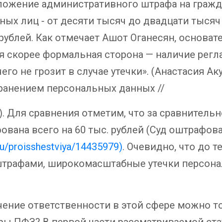
ложение административного штрафа на гражда
ых лиц - от десяти тысяч до двадцати тысяч 
рублей. Как отмечает Ашот Оганесян, основате
я скорее формальная сторона — наличие регл
его не грозит в случае утечки». (Анастасия Ак
 хранением персональных данных //
).
Для сравнения отметим, что за сравнитель
вана всего на 60 тыс. рублей (Суд оштрафовал
.ru/proisshestviya/14435979)
. Очевидно, что до т
трафами, широкомасштабные утечки персона
ие ответственности в этой сфере можно тол
ры ПФЗ? В первой части рассматриваемой ста