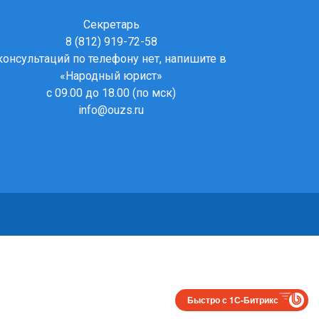
Секретарь
8 (812) 919-72-58
консультаций по телефону нет, напишите в
«Народный юрист»
с 09.00 до 18.00 (по мск)
info@ouzs.ru
Быстро с 1С-Битрикс