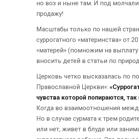
но воз и ныне там. И под молчал
продажу!
Масштабы только по нашей стран
суррогатного «материнства» от 20
«матерей» (помножим на выплату 
вносить детей в статьи по приро
Церковь четко высказалась по п
Православной Церкви»:
«Суррога
чувства которой попираются, так
Когда во взаимоотношения между
Но в случае сурмата к трем родит
или нет, живет в блуде или заним