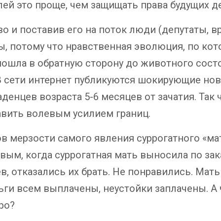
ей это проще, чем защищать права будущих де
о и поставив его на поток люди (депутаты, вр
, потому что нравственная эволюция, по кот
ошла в обратную сторону до животного состо
В сети интернет публикуются шокирующие нов
денцев возраста 5-6 месяцев от зачатия. Так
авить волевым усилием границ.
ов мерзости самого явления суррогатного «м
овым, когда суррогатная мать выносила по з
в, отказались их брать. Не понравились. Мать
ги всем выплачены, неустойки заплачены. А
ро?