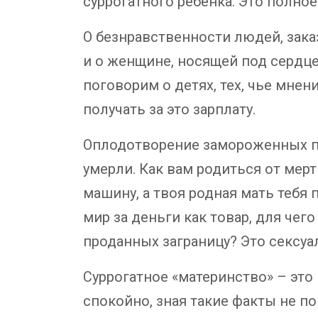
суррогатного ребенка. Это полно
О безнравственности людей, зака
и о женщине, носящей под сердце
поговорим о детях, тех, чье мнен
получать за это зарплату.
Оплодотворение замороженных по
умерли. Как вам родиться от мер
машину, а твоя родная мать тебя
мир за деньги как товар, для че
проданных заграницу? Это сексу
Суррогатное «материнство» – эт
спокойно, зная такие факты не по