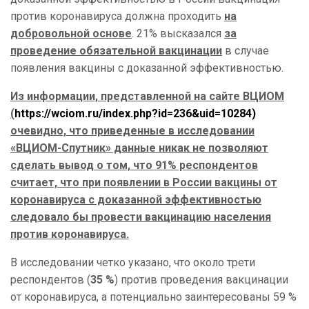
против коронавируса должна проходить
на
добровольной основе
. 21% высказался
за
проведение обязательной вакцинации
в случае
появления вакцины с доказанной эффективностью.
Из информации, представленной на сайте ВЦИОМ
(
https://wciom.ru/index.php?id=236&uid=10284)
очевидно, что приведенные в исследовании
«ВЦИОМ-Спутник» данные никак не позволяют
сделать вывод о том, что 91% респондентов
считает, что при появлении в России вакцины от
коронавируса с доказанной эффективностью
следовало бы провести вакцинацию населения
против коронавируса.
В исследовании четко указано, что около трети
респондентов (
35
%
) против проведения вакцинации
от коронавируса, а потенциально заинтересованы 59 %