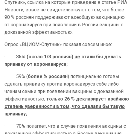
Спутник», ссылка на которые приведена в статье РИА
Новости, вовсе не свидетельствуют о том, что более
90
%
россиян поддерживают всеобщую вакцинацию
от коронавируса при появлении в России вакцины с
доказанной эффективностью.
Опрос «ВЦИОМ-Спутник» показал совсем иное:
·
35% (около 1/3 россиян)
не
стали бы делать
прививку от коронавируса;
· 59% (
более
½
россиян
) потенциально готовы
сделать прививку против коронавируса себе либо
членам семьи при появлении вакцины с доказанной
эффективностью;
только
26
%
декларирует крайнюю
степень уверенности в том, что сделали бы такую
прививку
;
· 70% полагает, что в случае появления вакцины с
доказанной эффективностью в России вакцинация