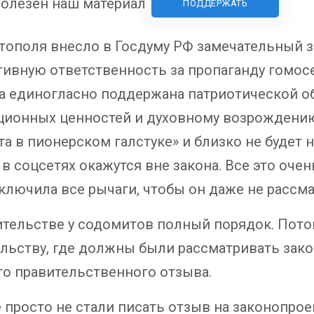
олезен наш материал
ПОДДЕРЖАТЬ
тополя внесло в Госдуму РФ замечательный з
вную ответственность за пропаганду гомосе
ла единогласно поддержана патриотической 
ционных ценностей и духовному возрождению
та в пионерском галстуке» и близко не будет
в соцсетях окажутся вне закона. Все это оче
ключила все рычаги, чтобы он даже не рассма
ительстве у содомитов полный порядок. Пото
льству, где должны были рассматривать закон
его правительственного отзыва.
е просто не стали писать отзыв на законопрое