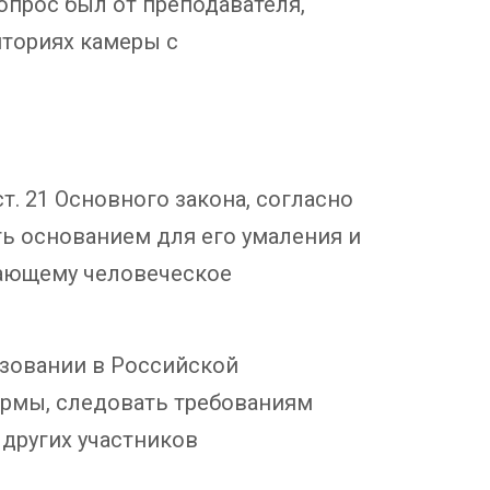
опрос был от преподавателя,
иториях камеры с
. 21 Основного закона, согласно
ь основанием для его умаления и
жающему человеческое
бразовании в Российской
ормы, следовать требованиям
 других участников