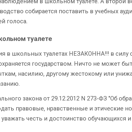
наблюдением в школьном туалете. А второй в
водство собирается поставить в учебных ауд
й голоса.
кольном туалете
 в школьных туалетах НЕЗАКОННА!!! в силу ст
храняется государством. Ничто не может быт
ыткам, насилию, другому жестокому или уни
азанию.
дерального закона от 29.12.2012 N 273-ФЗ "Об о
юдать правовые, нравственные и этические н
 уважать честь и достоинство обучающихся и