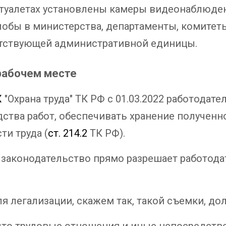
 туалетах установлены камеры видеонаблюде
обы в министерства, департаменты, комитеты
ветствующей административной единицы.
рабочем месте
X
"Охрана труда" ТК РФ с 01.03.2022 работодат
ства работ, обеспечивать хранение полученн
ти труда (
ст. 214.2
ТК РФ).
 законодательство прямо разрешает работода
для легализации, скажем так, такой съемки, д
что трудовые отношения и иные непосредств