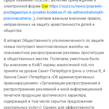
сфере оказания госуслуг, включая принуждение к
электронной форме
(см.
https://ouzs.ru/news/popravki-
predlagaemye-k-proektu-kodeksa-rf-ob-administrativnykh-
pravonarusheniy...
), считаем важным внесение правок,
направленных на защиту нравственности детей и
общества.
В аппарат Общественного уполномоченного по защите
семьи поступают многочисленные жалобы на
повсеместное распространение рекламы проституции
в общественных местах. Полагаем, уместным было
бы внесение в КоАП нормы аналогичной той, что
принята на уровне Санкт-Петербурга (речь о статье 8_4
Закона Санкт-Петербурга «Об административных
правонарушениях» «Организация распространения и
распространение рекламной и иной информационной
печатной продукции эротического характера,
содержащей в том числе скрытое предложение
сексуальных услуг»). Однако для эффективности