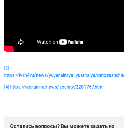
[3]
https://ivan4.ru/news/yuvenalnaya_yustitsiya/detozashchit
[4]
https://regnum.ru/news/society/2281767.html
Остались вопросы? Вы можете задать их