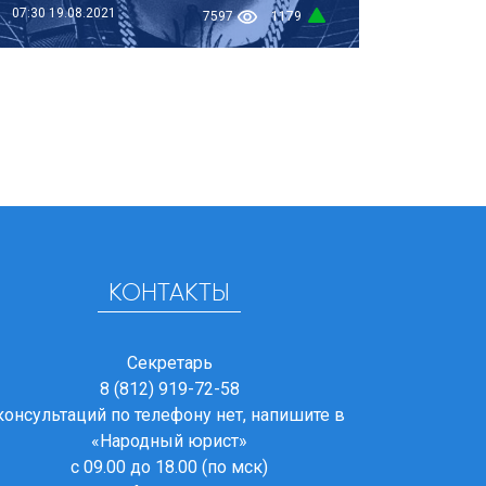
07:30
19.08.2021
7597
1179
КОНТАКТЫ
Секретарь
8 (812) 919-72-58
консультаций по телефону нет, напишите в
«Народный юрист»
с 09.00 до 18.00 (по мск)