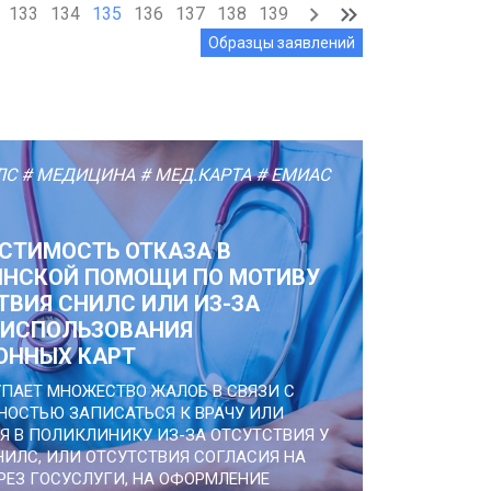
133
134
135
136
137
138
139
Образцы заявлений
ЛС
# МЕДИЦИНА
# МЕД.КАРТА
# ЕМИАС
СТИМОСТЬ ОТКАЗА В
НСКОЙ ПОМОЩИ ПО МОТИВУ
ТВИЯ СНИЛС ИЛИ ИЗ-ЗА
 ИСПОЛЬЗОВАНИЯ
ОННЫХ КАРТ
ПАЕТ МНОЖЕСТВО ЖАЛОБ В СВЯЗИ С
ОСТЬЮ ЗАПИСАТЬСЯ К ВРАЧУ ИЛИ
Я В ПОЛИКЛИНИКУ ИЗ-ЗА ОТСУТСТВИЯ У
НИЛС, ИЛИ ОТСУТСТВИЯ СОГЛАСИЯ НА
РЕЗ ГОСУСЛУГИ, НА ОФОРМЛЕНИЕ