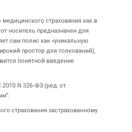
о медицинского страхования как в
тот носитель предназначен для
яет сам полис как «уникальную
рокий простор для толкований),
новится понятной введение
2010 N 326-ФЗ (ред. от
и":
ого страхования застрахованному