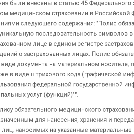
я были внесены в статью 45 Федерального за
льном медицинском страховании в Российской 
ениями следующего содержания: "Полис обяз
 уникальную последовательность символов в
рахованном лице в едином регистре застрахо
дений о застрахованных лицах. Полис обязат
 виде документа на материальном носителе, 
акже в виде штрихового кода (графической ин
льзования федеральной государственной ин
альных услуг (функций)".".
полису обязательного медицинского страхован
значенным для нанесения, хранения и переда
х лиц, наносимых на указанные материальные