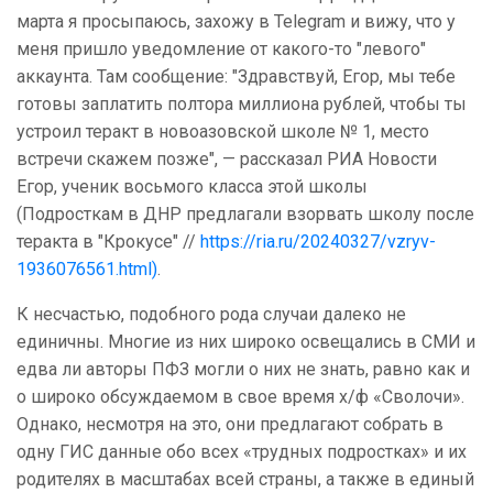
марта я просыпаюсь, захожу в Telegram и вижу, что у
меня пришло уведомление от какого-то "левого"
аккаунта. Там сообщение: "Здравствуй, Егор, мы тебе
готовы заплатить полтора миллиона рублей, чтобы ты
устроил теракт в новоазовской школе № 1, место
встречи скажем позже", — рассказал РИА Новости
Егор, ученик восьмого класса этой школы
(Подросткам в ДНР предлагали взорвать школу после
теракта в "Крокусе" //
https://ria.ru/20240327/vzryv-
1936076561.html)
.
К несчастью, подобного рода случаи далеко не
единичны. Многие из них широко освещались в СМИ и
едва ли авторы ПФЗ могли о них не знать, равно как и
о широко обсуждаемом в свое время х/ф «Сволочи».
Однако, несмотря на это, они предлагают собрать в
одну ГИС данные обо всех «трудных подростках» и их
родителях в масштабах всей страны, а также в единый