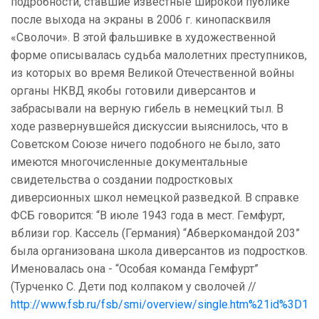
подробности, ставшие известные широкой публике
после выхода на экраны в 2006 г. кинопасквиля
«Сволочи». В этой фальшивке в художественной
форме описывалась судьба малолетних преступников,
из которых во время Великой Отечественной войны
органы НКВД якобы готовили диверсантов и
забрасывали на верную гибель в немецкий тыл. В
ходе развернувшейся дискуссии выяснилось, что в
Советском Союзе ничего подобного не было, зато
имеются многочисленные документальные
свидетельства о создании подростковых
диверсионных школ немецкой разведкой. В справке
ФСБ говорится: “В июле 1943 года в мест. Гемфурт,
вблизи гор. Кассель (Германия) “Абверкомандой 203”
была организована школа диверсантов из подростков.
Именовалась она - “Особая команда Гемфурт”
(Турченко С. Дети под колпаком у сволочей //
http://www.fsb.ru/fsb/smi/overview/single.htm%21id%3D1