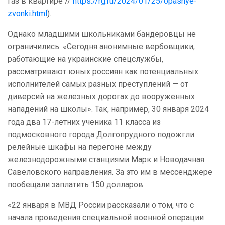
газ в квартире //
https://rg.ru/2024/01/25/opasnye-
zvonki.html
).
Однако младшими школьниками бандеровцы не
ограничились. «Сегодня анонимные вербовщики,
работающие на украинские спецслужбы,
рассматривают юных россиян как потенциальных
исполнителей самых разных преступлений — от
диверсий на железных дорогах до вооруженных
нападений на школы». Так, например, 30 января 2024
года два 17-летних ученика 11 класса из
подмосковного города Долгопрудного подожгли
релейные шкафы на перегоне между
железнодорожными станциями Марк и Новодачная
Савеловского направления. За это им в мессенджере
пообещали заплатить 150 долларов.
«22 января в МВД России рассказали о том, что с
начала проведения специальной военной операции