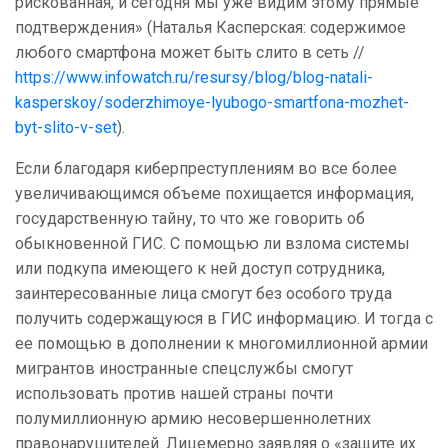
рискованная, и сегодня мы уже видим этому прямые
подтверждения» (Наталья Касперская: содержимое
любого смартфона может быть слито в сеть //
https://www.infowatch.ru/resursy/blog/blog-natali-
kasperskoy/soderzhimoye-lyubogo-smartfona-mozhet-
byt-slito-v-set
).
Если благодаря киберпреступлениям во все более
увеличивающимся объеме похищается информация,
государственную тайну, то что же говорить об
обыкновенной ГИС. С помощью ли взлома системы
или подкупа имеющего к ней доступ сотрудника,
заинтересованные лица смогут без особого труда
получить содержащуюся в ГИС информацию. И тогда с
ее помощью в дополнении к многомиллионной армии
мигрантов иностранные спецслужбы смогут
использовать против нашей страны почти
полумиллионную армию несовершеннолетних
правонарушителей. Лицемерно заявляя о «защите их