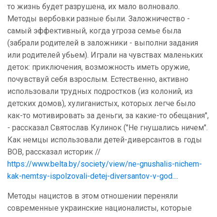
то жизнь будет разрушена, их мало волновало.
Методы вербовки разные были. Заложничество -
самый эффективный, когда угроза семье была
(забрали родителей в заложники - выполни задания
или родителей убьем). Играли на чувствах маленьких
деток: приключения, возможность иметь оружие,
почувствуй себя взрослым. Естественно, активно
использовали трудных подростков (из колоний, из
детских домов), хулиганистых, которых легче было
как-то мотивировать за деньги, за какие-то обещания",
- рассказал Святослав Кулинок ("Не гнушались ничем".
Как немцы использовали детей-диверсантов в годы
ВОВ, рассказал историк //
https://www.belta.by/society/view/ne-gnushalis-nichem-
kak-nemtsy-ispolzovali-detej-diversantov-v-god...
.
Методы нацистов в этом отношении переняли
современные украинские националисты, которые