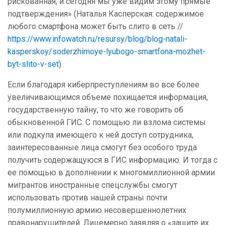
рискованная, и сегодня мы уже видим этому прямые
подтверждения» (Наталья Касперская: содержимое
любого смартфона может быть слито в сеть //
https://www.infowatch.ru/resursy/blog/blog-natali-
kasperskoy/soderzhimoye-lyubogo-smartfona-mozhet-
byt-slito-v-set
).
Если благодаря киберпреступлениям во все более
увеличивающимся объеме похищается информация,
государственную тайну, то что же говорить об
обыкновенной ГИС. С помощью ли взлома системы
или подкупа имеющего к ней доступ сотрудника,
заинтересованные лица смогут без особого труда
получить содержащуюся в ГИС информацию. И тогда с
ее помощью в дополнении к многомиллионной армии
мигрантов иностранные спецслужбы смогут
использовать против нашей страны почти
полумиллионную армию несовершеннолетних
правонарушителей. Лицемерно заявляя о «защите их