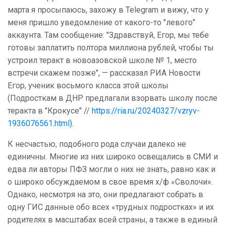
марта я просыпаюсь, захожу в Telegram и вижу, что у
меня пришло уведомление от какого-то "левого"
аккаунта. Там сообщение: "Здравствуй, Егор, мы тебе
готовы заплатить полтора миллиона рублей, чтобы ты
устроил теракт в новоазовской школе № 1, место
встречи скажем позже", — рассказал РИА Новости
Егор, ученик восьмого класса этой школы
(Подросткам в ДНР предлагали взорвать школу после
теракта в "Крокусе" //
https://ria.ru/20240327/vzryv-
1936076561.html)
.
К несчастью, подобного рода случаи далеко не
единичны. Многие из них широко освещались в СМИ и
едва ли авторы ПФЗ могли о них не знать, равно как и
о широко обсуждаемом в свое время х/ф «Сволочи».
Однако, несмотря на это, они предлагают собрать в
одну ГИС данные обо всех «трудных подростках» и их
родителях в масштабах всей страны, а также в единый