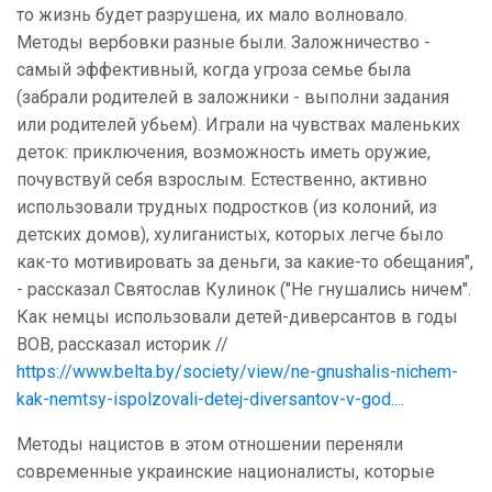
то жизнь будет разрушена, их мало волновало.
Методы вербовки разные были. Заложничество -
самый эффективный, когда угроза семье была
(забрали родителей в заложники - выполни задания
или родителей убьем). Играли на чувствах маленьких
деток: приключения, возможность иметь оружие,
почувствуй себя взрослым. Естественно, активно
использовали трудных подростков (из колоний, из
детских домов), хулиганистых, которых легче было
как-то мотивировать за деньги, за какие-то обещания",
- рассказал Святослав Кулинок ("Не гнушались ничем".
Как немцы использовали детей-диверсантов в годы
ВОВ, рассказал историк //
https://www.belta.by/society/view/ne-gnushalis-nichem-
kak-nemtsy-ispolzovali-detej-diversantov-v-god...
.
Методы нацистов в этом отношении переняли
современные украинские националисты, которые