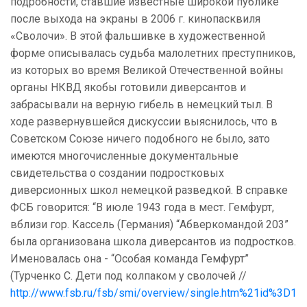
подробности, ставшие известные широкой публике
после выхода на экраны в 2006 г. кинопасквиля
«Сволочи». В этой фальшивке в художественной
форме описывалась судьба малолетних преступников,
из которых во время Великой Отечественной войны
органы НКВД якобы готовили диверсантов и
забрасывали на верную гибель в немецкий тыл. В
ходе развернувшейся дискуссии выяснилось, что в
Советском Союзе ничего подобного не было, зато
имеются многочисленные документальные
свидетельства о создании подростковых
диверсионных школ немецкой разведкой. В справке
ФСБ говорится: “В июле 1943 года в мест. Гемфурт,
вблизи гор. Кассель (Германия) “Абверкомандой 203”
была организована школа диверсантов из подростков.
Именовалась она - “Особая команда Гемфурт”
(Турченко С. Дети под колпаком у сволочей //
http://www.fsb.ru/fsb/smi/overview/single.htm%21id%3D1