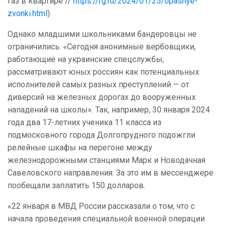
газ в квартире //
https://rg.ru/2024/01/25/opasnye-
zvonki.html
).
Однако младшими школьниками бандеровцы не
ограничились. «Сегодня анонимные вербовщики,
работающие на украинские спецслужбы,
рассматривают юных россиян как потенциальных
исполнителей самых разных преступлений — от
диверсий на железных дорогах до вооруженных
нападений на школы». Так, например, 30 января 2024
года два 17-летних ученика 11 класса из
подмосковного города Долгопрудного подожгли
релейные шкафы на перегоне между
железнодорожными станциями Марк и Новодачная
Савеловского направления. За это им в мессенджере
пообещали заплатить 150 долларов.
«22 января в МВД России рассказали о том, что с
начала проведения специальной военной операции