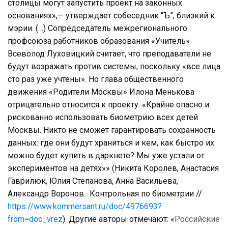
столицы могут запустить проект на законных
основаниях»,— утверждает собеседник “Ъ”, близкий к
мэрии. (…) Сопредседатель межрегионального
профсоюза работников образования «Учитель»
Всеволод Луховицкий считает, что преподаватели не
будут возражать против системы, поскольку «все лица
сто раз уже учтены». Но глава общественного
движения «Родители Москвы» Илона Менькова
отрицательно относится к проекту: «Крайне опасно и
рискованно использовать биометрию всех детей
Москвы. Никто не сможет гарантировать сохранность
данных: где они будут храниться и кем, как быстро их
можно будет купить в даркнете? Мы уже устали от
экспериментов на детях»» (Никита Королев, Анастасия
Гаврилюк, Юлия Степанова, Анна Васильева,
Александр Воронов. Контрольная по биометрии //
https://www.kommersant.ru/doc/4976693?
from=doc_vrez
). Другие авторы отмечают: «
Российские