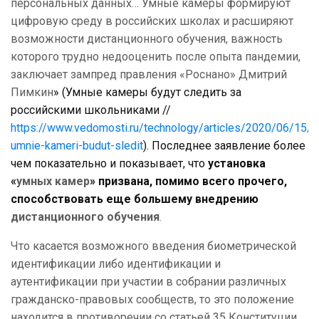
персональных данных… Умные камеры формируют
цифровую среду в российских школах и расширяют
возможности дистанционного обучения, важность
которого трудно недооценить после опыта пандемии,
заключает зампред правления «Роснано» Дмитрий
Пимкин
» (Умные камеры будут следить за
российскими школьниками //
https://www.vedomosti.ru/technology/articles/2020/06/15/
umnie-kameri-budut-sledit
). Последнее заявление более
чем показательно и показывает, что
установка
«
умных камер
» призвана, помимо всего прочего,
способствовать еще большему внедрению
дистанционного обучения
.
Что касается возможного введения биометрической
идентификации либо идентификации и
аутентификации при участии в собрании различных
гражданско-правовых сообществ, то это положение
находится в противоречии со статьей 35 Конституции