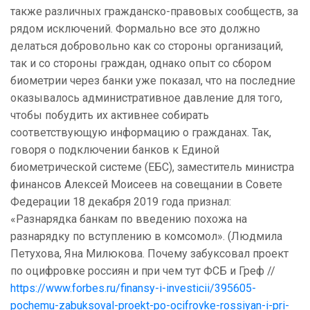
также различных гражданско-правовых сообществ, за
рядом исключений. Формально все это должно
делаться добровольно как со стороны организаций,
так и со стороны граждан, однако опыт со сбором
биометрии через банки уже показал, что на последние
оказывалось административное давление для того,
чтобы побудить их активнее собирать
соответствующую информацию о гражданах. Так,
говоря о подключении банков к Единой
биометрической системе (ЕБС), заместитель министра
финансов Алексей Моисеев на совещании в Совете
Федерации 18 декабря 2019 года признал:
«Разнарядка банкам по введению похожа на
разнарядку по вступлению в комсомол». (Людмила
Петухова, Яна Милюкова. Почему забуксовал проект
по оцифровке россиян и при чем тут ФСБ и Греф //
https://www.forbes.ru/finansy-i-investicii/395605-
pochemu-zabuksoval-proekt-po-ocifrovke-rossiyan-i-pri-