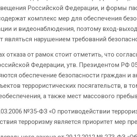
вещения Российской Федерации, и формы пас
и содержат комплекс мер для обеспечения без
ации и видеонаблюдения, поэтому вход-выхо
т являться нарушением требований безопасн
х отказа от рамок стоит отметить, что согласн
ссийской Федерации, утв. Президентом РФ 05
яются обеспечение безопасности граждан и 
ектов террористических посягательств, в то
еобеспечения, а также мест массового пребы
.03.2006 №35-ФЗ «О противодействии террориз
твия терроризму является приоритет мер пр
ерального закона от 29.12.2012 № 273-ФЗ «О