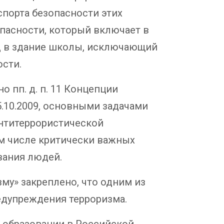
порта безопасности этих
опасности, который включает в
д в здание школы, исключающий
ости.
о пп. д. п. 11 Концепции
.10.2009, основными задачами
антитеррористической
м числе критически важных
вания людей.
му» закреплено, что одним из
едупреждения терроризма.
б образовании в Российской