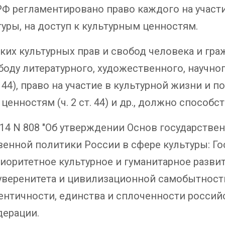
РФ регламентировано право каждого на участи
ры, на доступ к культурным ценностям.
ких культурных прав и свобод человека и граж
вободу литературного, художественного, научно
т. 44), право на участие в культурной жизни и
ценностям (ч. 2 ст. 44) и др., должно способс
014 N 808 "Об утверждении Основ государстве
енной политики России в сфере культуры: Го
иоритетное культурное и гуманитарное разви
суверенитета и цивилизационной самобытност
нтичности, единства и сплоченности россий
дерации.