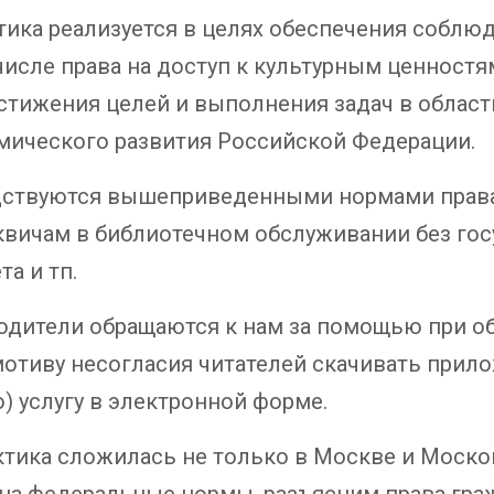
тика реализуется в целях обеспечения соблю
 числе права на доступ к культурным ценностя
остижения целей и выполнения задач в облас
мического развития Российской Федерации.
одствуются вышеприведенными нормами права
квичам в библиотечном обслуживании без гос
а и тп.
родители обращаются к нам за помощью при о
отиву несогласия читателей скачивать прил
 услугу в электронной форме.
ктика сложилась не только в Москве и Моско
 на федеральные нормы, разъясним права гра