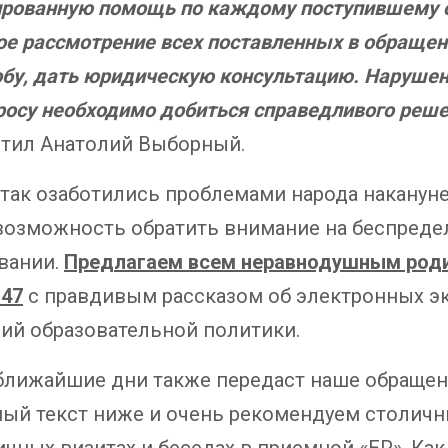
ированную помощь по каждому поступившему 
ое рассмотрение всех поставленных в обращен
лобу, дать юридическую консультацию. Наруш
росу необходимо добиться справедливого реше
тил Анатолий Выборный.
так озаботились проблемами народа накануне
возможность обратить внимание на беспреде
вании.
Предлагаем всем неравнодушным роди
 47
с правдивым рассказом об электронных э
ий образовательной политики.
ближайшие дни также передаст наше обраще
ный текст ниже и очень рекомендуем столич
ных визитах и беседах в приемной «ЕР». Как