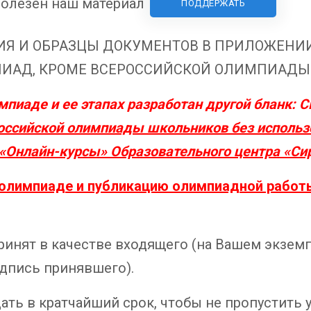
олезен наш материал
ПОДДЕРЖАТЬ
Я И ОБРАЗЦЫ ДОКУМЕНТОВ В ПРИЛОЖЕНИИ 
ИАД, КРОМЕ ВСЕРОССИЙСКОЙ ОЛИМПИАДЫ И
мпиаде и ее этапах разработан другой бланк:
С
оссийской олимпиады школьников без использ
Онлайн-курсы» Образовательного центра «Сир
в олимпиаде и публикацию олимпиадной работ
ринят в качестве входящего (на Вашем экзем
одпись принявшего).
ать в кратчайший срок, чтобы не пропустить 