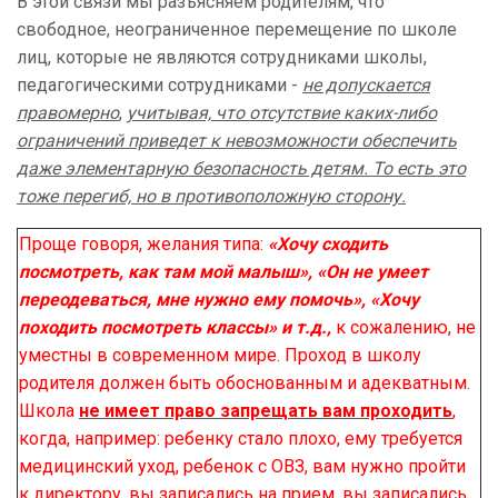
В этой связи мы разъясняем родителям, что
свободное, неограниченное перемещение по школе
лиц, которые не являются сотрудниками школы,
педагогическими сотрудниками -
не допускается
правомерно
,
учитывая, что отсутствие каких-либо
ограничений приведет к невозможности обеспечить
даже элементарную безопасность детям. То есть это
тоже перегиб, но в противоположную сторону.
Проще говоря, желания типа:
«Хочу сходить
посмотреть, как там мой малыш», «Он не умеет
переодеваться, мне нужно ему помочь», «Хочу
походить посмотреть классы» и т.д.,
к сожалению, не
уместны в современном мире. Проход в школу
родителя должен быть обоснованным и адекватным.
Школа
не имеет право запрещать вам проходить
,
когда, например: ребенку стало плохо, ему требуется
медицинский уход, ребенок с ОВЗ, вам нужно пройти
к директору, вы записались на прием, вы записались