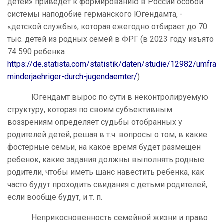
детей» приведет к формированию в России особой
системы наподобие германского Югендамта, -
«детской службы», которая ежегодно отбирает до 70
тыс. детей из родных семей в ФРГ (в 2023 году изъято
74 590 ребенка
https://de.statista.com/statistik/daten/studie/12982/umfra
minderjaehriger-durch-jugendaemter/
)
Югендамт вырос по сути в неконтролируемую
структуру, которая по своим субъективным
воззрениям определяет судьбы отобранных у
родителей детей, решая в т.ч. вопросы о том, в какие
фостерные семьи, на какое время будет размещен
ребенок, какие задания должны выполнять родные
родители, чтобы иметь шанс навестить ребенка, как
часто будут проходить свидания с детьми родителей,
если вообще будут, и т. п.
Неприкосновенность семейной жизни и право