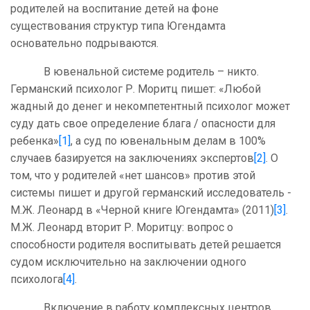
родителей на воспитание детей на фоне
существования структур типа Югендамта
основательно подрываются.
В ювенальной системе родитель – никто.
Германский психолог Р. Моритц пишет: «Любой
жадный до денег и некомпетентный психолог может
суду дать свое определение блага / опасности для
ребенка»
[1]
, а суд по ювенальным делам в 100%
случаев базируется на заключениях экспертов
[2]
. О
том, что у родителей «нет шансов» против этой
системы пишет и другой германский исследователь -
М.Ж. Леонард в «Черной книге Югендамта» (2011)
[3]
.
М.Ж. Леонард вторит Р. Моритцу: вопрос о
способности родителя воспитывать детей решается
судом исключительно на заключении одного
психолога
[4]
.
Включение в работу комплексных центров