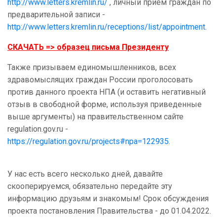
http://www.letters.kremlin.ru/
, личный прием граждан по
предварительной записи -
http://www.letters.kremlin.ru/receptions/list/appointment
.
СКАЧАТЬ => образец письма Президенту
Также призываем единомышленников, всех
здравомыслящих граждан России проголосовать
против данного проекта НПА (и оставить негативный
отзыв в свободной форме, используя приведенные
выше аргументы) на правительственном сайте
regulation
.
gov
.
ru
-
https://regulation.gov.ru/projects#npa=122935
У нас есть всего несколько дней, давайте
скооперируемся, обязательно передайте эту
информацию друзьям и знакомым! Срок обсуждения
проекта постановления Правительства - до 01.04.2022.