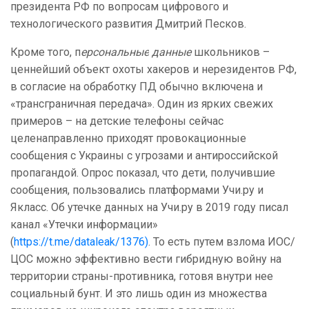
президента РФ по вопросам цифрового и
технологического развития Дмитрий Песков.
Кроме того, п
ерсональные
данные
школьников –
ценнейший объект охоты хакеров и нерезидентов РФ,
в согласие на обработку ПД обычно включена и
«трансграничная передача». Один из ярких свежих
примеров – на детские телефоны сейчас
целенаправленно приходят провокационные
сообщения с Украины с угрозами и антироссийской
пропагандой. Опрос показал, что дети, получившие
сообщения, пользовались платформами Учи.ру и
Якласс. Об утечке данных на Учи.ру в 2019 году писал
канал «Утечки информации»
(
https://t.me/dataleak/1376)
. То есть путем взлома ИОС/
ЦОС можно эффективно вести гибридную войну на
территории страны-противника, готовя внутри нее
социальный бунт. И это лишь один из множества