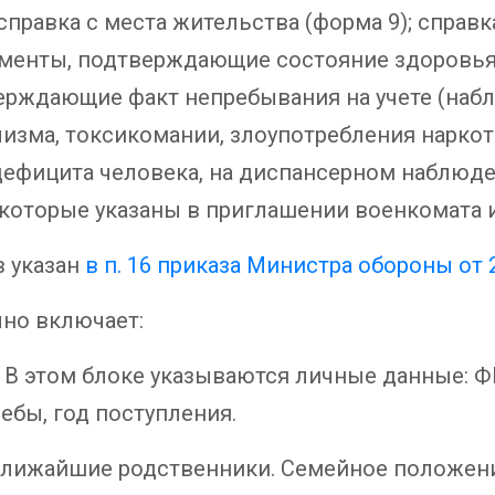
справка с места жительства (форма 9); справк
ументы, подтверждающие состояние здоровья
ерждающие факт непребывания на учете (наб
лизма, токсикомании, злоупотребления нарко
фицита человека, на диспансерном наблюде
 которые указаны в приглашении военкомата и 
 указан
в п. 16 приказа Министра обороны от 
чно включает:
этом блоке указываются личные данные: ФИ
ебы, год поступления.
лижайшие родственники. Семейное положени