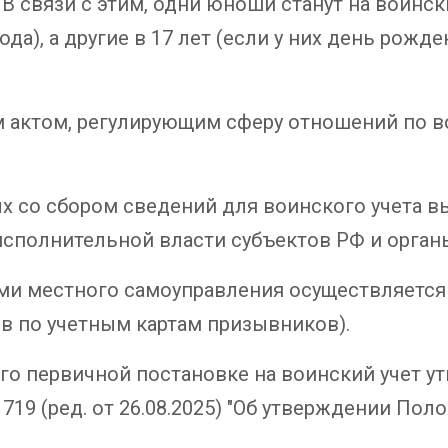
В связи с этим, одни юноши станут на воински
да), а другие в 17 лет (если у них день рожде
ктом, регулирующим сферу отношений по во
х со сбором сведений для воинского учета 
исполнительной власти субъектов РФ и орган
ми местного самоуправления осуществляется
в по учетным картам призывников).
го первичной постановке на воинский учет 
 719 (ред. от 26.08.2025) "Об утверждении Пол