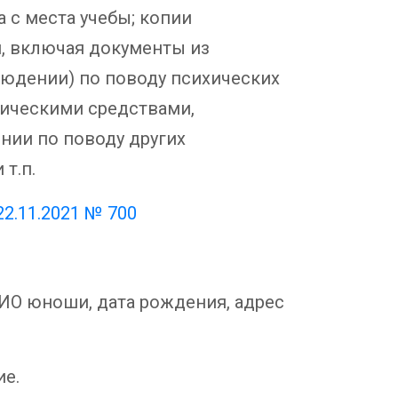
а с места учебы; копии
, включая документы из
людении) по поводу психических
тическими средствами,
нии по поводу других
т.п.
22.11.2021 № 700
О юноши, дата рождения, адрес
е.