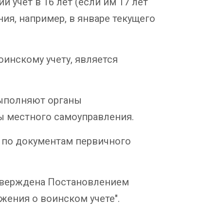
й учет в 16 лет (если им 17 лет
ния, например, в январе текущего
инскому учету, является
выполняют органы
ы местного самоуправления.
 по документам первичного
утверждена Постановлением
ожения о воинском учете".