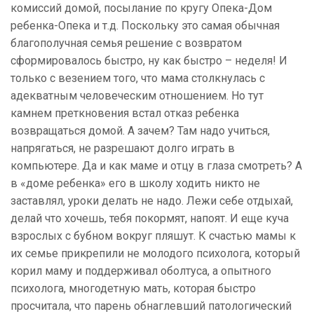
комиссий домой, посылание по кругу Опека-Дом
ребенка-Опека и т.д. Поскольку это самая обычная
благополучная семья решение с возвратом
сформировалось быстро, ну как быстро – неделя! И
только с везением того, что мама столкнулась с
адекватным человеческим отношением. Но тут
камнем преткновения встал отказ ребенка
возвращаться домой. А зачем? Там надо учиться,
напрягаться, не разрешают долго играть в
компьютере. Да и как маме и отцу в глаза смотреть? А
в «доме ребенка» его в школу ходить никто не
заставлял, уроки делать не надо. Лежи себе отдыхай,
делай что хочешь, тебя покормят, напоят. И еще куча
взрослых с бубном вокруг пляшут. К счастью мамы к
их семье прикрепили не молодого психолога, который
корил маму и поддерживал оболтуса, а опытного
психолога, многодетную мать, которая быстро
просчитала, что парень обнаглевший патологический