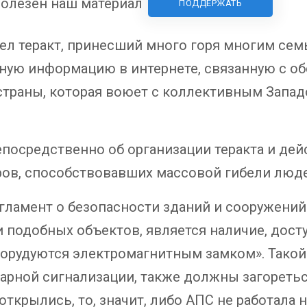
олезен наш материал
ПОДДЕРЖАТЬ
л теракт, принесший много горя многим семь
пную информацию в интернете, связанную с о
страны, которая воюет с коллективным Запад
посредственно об организации теракта и дей
ров, способствовавших массовой гибели люде
гламент о безопасности зданий и сооружений
и подобных объектов, является наличие, досту
борудуются электромагнитным замком». Такой
арной сигнализации, также должны загоретьс
 открылись, то, значит, либо АПС не работала 