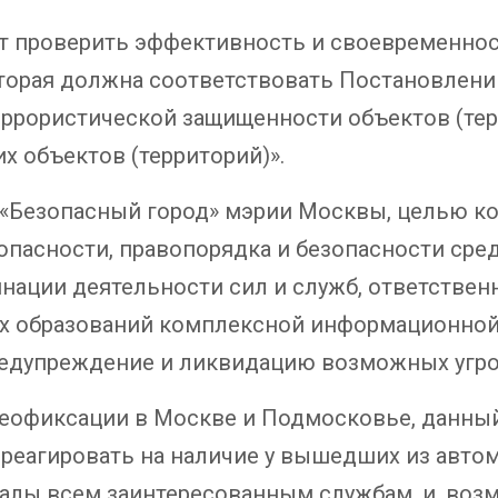
ет проверить эффективность и своевременно
которая должна соответствовать Постановлен
еррористической защищенности объектов (тер
х объектов (территорий)».
 «Безопасный город» мэрии Москвы, целью к
пасности, правопорядка и безопасности сред
ации деятельности сил и служб, ответственн
ых образований комплексной информационно
редупреждение и ликвидацию возможных угр
деофиксации в Москве и Подмосковье, данны
еагировать на наличие у вышедших из автом
алы всем заинтересованным службам, и, воз