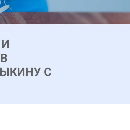
 И
В
РЫКИНУ С