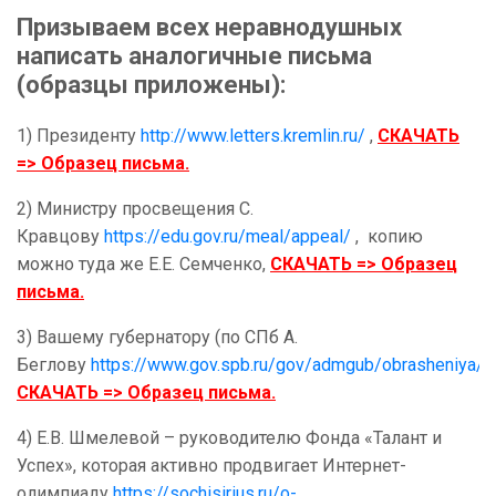
Призываем всех неравнодушных
написать аналогичные письма
(образцы приложены):
1) Президенту
http://www.letters.kremlin.ru/
,
СКАЧАТЬ
=> Образец письма.
2) Министру просвещения С.
Кравцову
https://edu.gov.ru/meal/appeal/
, копию
можно туда же Е.Е. Семченко,
СКАЧАТЬ => Образец
письма.
3) Вашему губернатору (по СПб А.
Беглову
https://www.gov.spb.ru/gov/admgub/obrasheniya/
)
СКАЧАТЬ => Образец письма.
4) Е.В. Шмелевой – руководителю Фонда «Талант и
Успех», которая активно продвигает Интернет-
олимпиаду
https://sochisirius.ru/o-