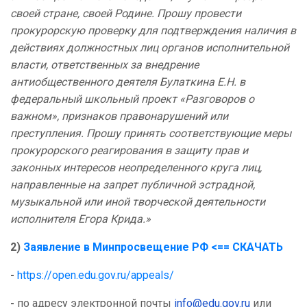
своей стране, своей Родине.
Прошу провести
прокурорскую проверку для подтверждения наличия в
действиях должностных лиц органов исполнительной
власти, ответственных за внедрение
антиобщественного деятеля Булаткина Е.Н. в
федеральный школьный проект «Разговоров о
важном», признаков правонарушений или
преступления.
Прошу
принять соответствующие меры
прокурорского реагирования в защиту прав и
законных интересов неопределенного круга лиц,
направленные на запрет публичной эстрадной,
музыкальной или иной творческой деятельности
исполнителя Егора Крида.»
2)
Заявление в Минпросвещение РФ
<== СКАЧАТЬ
-
https://open.edu.gov.ru/appeals/
-
по адресу электронной почты
info@edu.gov.ru
или