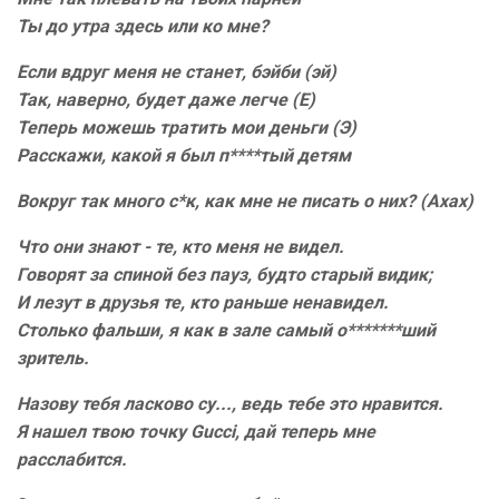
Ты до утра здесь или ко мне?
Если вдруг меня не станет, бэйби (эй)
Так, наверно, будет даже легче (Е)
Теперь можешь тратить мои деньги (Э)
Расскажи, какой я был п****тый детям
Вокруг так много с*к, как мне не писать о них? (Ахах)
Что они знают - те, кто меня не видел.
Говорят за спиной без пауз, будто старый видик;
И лезут в друзья те, кто раньше ненавидел.
Столько фальши, я как в зале самый о*******ший
зритель.
Назову тебя ласково су..., ведь тебе это нравится.
Я нашел твою точку Gucci, дай теперь мне
расслабится.