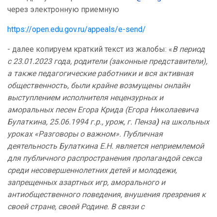
через электронную приемную
https://open.edu.gov.ru/appeals/e-send/
- далее копируем краткий текст из жалобы: «
В период
с 23.01.2023 года, родители (законные представители),
а также педагогические работники и вся активная
общественность, были крайне возмущены онлайн
выступлением исполнителя нецензурных и
аморальных песен Егора Крида (Егора Николаевича
Булаткина, 25.06.1994 г.р., урож, г. Пенза
)
на школьных
уроках «Разговоры о важном». Публичная
деятельность Булаткина Е.Н. является неприемлемой
для публичного распространения пропагандой секса
среди несовершеннолетних детей и молодежи,
запрещенных азартных игр, аморального и
антиобщественного поведения, внушения презрения к
своей стране, своей Родине.
В связи с