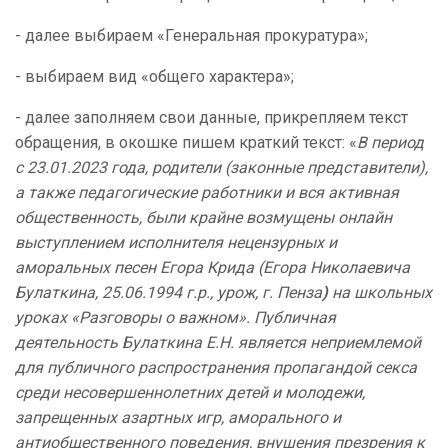
- далее выбираем «Генеральная прокуратура»;
- выбираем вид «общего характера»;
- далее заполняем свои данные, прикрепляем текст
обращения, в окошке пишем краткий текст: «
В период
с 23.01.2023 года, родители (законные представители),
а также педагогические работники и вся активная
общественность, были крайне возмущены онлайн
выступлением исполнителя нецензурных и
аморальных песен Егора Крида (Егора Николаевича
Булаткина, 25.06.1994 г.р., урож, г. Пенза
)
на школьных
уроках «Разговоры о важном
».
Публичная
деятельность Булаткина Е.Н. является неприемлемой
для публичного распространения пропагандой секса
среди несовершеннолетних детей и молодежи,
запрещенных азартных игр, аморального и
антиобщественного поведения, внушения презрения к