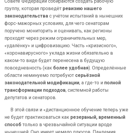
Совете Федерации собираются создать рабочую
группу, которая проведёт
ревизию нашего
законодательства
с учётом испытаний в нынешних
форс-мажорных условиях, для чего сенаторам
поручено мониторить и оценивать, как регионы
проходят через режим ограничительных мер,
«удалёнку» и цифровизацию. Часть «кризисного»,
«коронавирусного» уклада жизни обязательно в
каком-то виде будет перенесена в будущую
повседневность (как
более удобная
). Определённые
области неминуемо потребуют
серьёзной
законодательной модификации
, а где-то и
полной
трансформации подходов
, системной работы
депутатов и сенаторов.
В этой связи и «дистанционное обучение теперь уже
не будет практиковаться как
резервный, временный
способ
только в чрезвычайной ситуации вроде
нынешней. Оно имеет немало плюсов. Пандемия