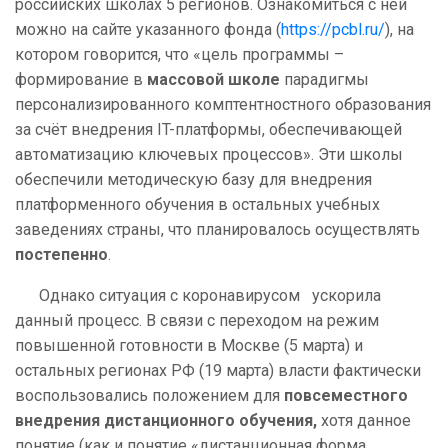
российских школах 5 регионов. Ознакомиться с ней
можно на сайте указанного фонда (
https://pcbl.ru/
), на
котором говорится, что «цель программы –
формирование в
массовой школе
парадигмы
персонализированного комптентностного образования
за счёт внедрения IT-платформы, обеспечивающей
автоматизацию ключевых процессов». Эти школы
обеспечили методическую базу для внедрения
платформенного обучения в остальных учебных
заведениях страны, что планировалось осуществлять
постепенно
.
Однако ситуация с коронавирусом ускорила
данный процесс. В связи с переходом на режим
повышенной готовности в Москве (5 марта) и
остальных регионах РФ (19 марта) власти фактически
воспользовались положением для
повсеместного
внедрения дистанционного обучения,
хотя данное
понятие (как и понятие «дистанционная форма