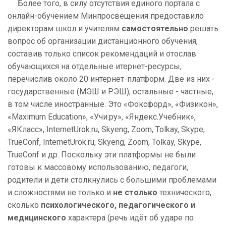
Более того, в силу отсутствия единого портала с
онлайн-обучением Минпросвещения предоставило
директорам школ и учителям
самостоятельно
решать
вопрос об организации дистанционного обучения,
составив только список рекомендаций и отослав
обучающихся на отдельные итернет-ресурсы,
перечислив около 20 интернет-платформ. Две из них -
государственные (МЭШ и РЭШ), остальные - частные,
в том числе иностранные. Это «Фоксфорд», «Физикон»,
«Maximum Education», «Учи.ру», «Яндекс.Учебник»,
«ЯКласс», InternetUrok.ru, Skyeng, Zoom, Tolkay, Skype,
TrueConf, InternetUrok.ru, Skyeng, Zoom, Tolkay, Skype,
TrueConf и др. Поскольку эти платформы не были
готовы к массовому использованию, педагоги,
родители и дети столкнулись с большими проблемами
и сложностями не только и
не столько
технического,
сколько
психологического, педагогического и
медицинского
характера
(речь идёт об ударе по