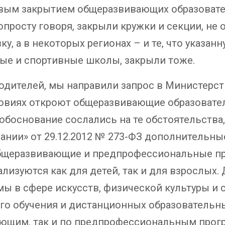
овым закрытием общеразвивающих образоват
опросту говоря, закрыли кружки и секции, н
, а в некоторых регионах – и те, что указан
ые и спортивные школы, закрыли тоже.
одителей, мы направили запрос в Министерс
словиях откроют общеразвивающие образоват
обоснование сослались на те обстоятельства
вании» от 29.12.2012 № 273-ФЗ дополнительн
бщеразвивающие и предпрофессиональные п
изуются как для детей, так и для взрослых
в сфере искусств, физической культуры и сп
нного обучения и дистанционных образовательн
ающим, так и по предпрофессиональным прог