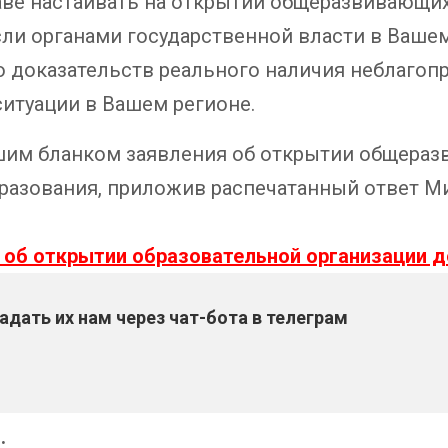
раве настаивать на открытии общеразвивающи
ли органами государственной власти в Вашем
о доказательств реального наличия неблагоп
итуации в Вашем регионе.
шим бланком заявления об открытии общера
разования, приложив распечатанный ответ 
 об открытии образовательной организации д
дать их нам через чат-бота в телеграм
: