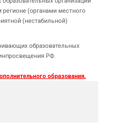
х образовательных организаций
 регионе (органами местного
риятной (нестабильной)
звивающих образовательных
Минпросвещения РФ.
ополнительного образования.