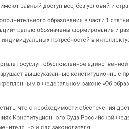
меют равный доступ все, без условий и огра
ополнительного образования в части 1 статьи
ации» целью обозначены формирование и раз
х индивидуальных потребностей в интеллекту
ортале госуслуг, обусловленное единственно
нарушает вышеуказанные конституционные пр
акрепленным в Федеральном законе «Об обра
метить, что о необходимости обеспечения до
ниях Конституционного Суда Российской Фед
енителя, но и для законодателя.