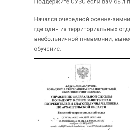
Поддержите ОУЗС если вам был п
Начался очередной осенне-зимни
где один из территориальных от
внебольничной пневмонии, вынес
обучение.