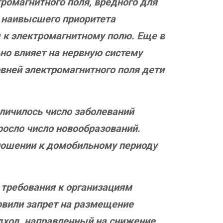
ромагнитного поля, вредного для
е наивысшего приоритета
 к электромагнитному полю. Еще в
но влияет на нервную систему
вней электромагнитного поля дети
еличилось число заболеваний
ыросло число новообразований.
тношении к домобильному периоду
 требования к организациям
овили запрет на размещение
дход, направленный на снижение