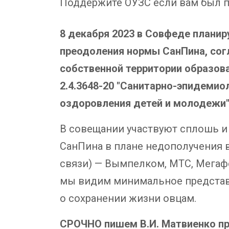
Поддержите ОУЗС если вам был п
8 декабря 2023 в Совфеде планир
преодоления нормы СанПина, сог
собственной территории образова
2.4.3648-20 "Санитарно-эпидемио
оздоровления детей и молодежи"
В совещании участвуют сплошь и
СанПина в плане недополучения в
связи) — Вымпелком, МТС, Мегаф
мы видим минимальное представи
о сохранении жизни овцам.
СРОЧНО пишем В.И. Матвиенко про