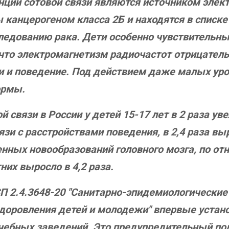
ции сотовой связи являются источником элект
 канцерогеном класса 2Б и находятся в списк
ледованию рака. Дети особенно чувствительны
что электромагнетизм радиочастот отрицатель
ии и поведение. Под действием даже малых уро
ормы.
 связи в России у детей 15-17 лет в 2 раза ув
язи с расстройствами поведения, в 2,4 раза в
енных новообразований головного мозга, по о
них выросло в 4,2 раза.
П 2.4.3648-20 "Санитарно-эпидемиологические
оздоровления детей и молодежи" впервые устан
учебных заведений. Это предупредительный по