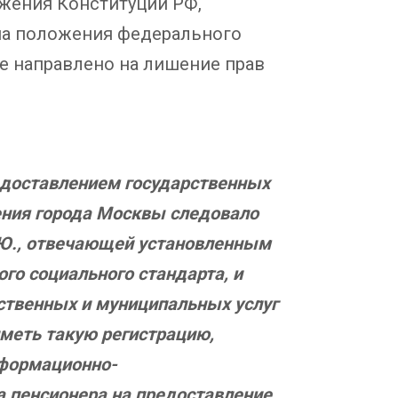
жения Конституции РФ,
 на положения федерального
не направлено на лишение прав
едоставлением государственных
ения города Москвы следовало
.Ю., отвечающей установленным
го социального стандарта, и
рственных и муниципальных услуг
меть такую регистрацию,
нформационно-
а пенсионера на предоставление