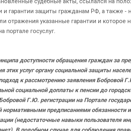
ановленные судебные акты, ссылался на поло
 и гарантии защиты гражданам РФ, а также -
ли отражения указанные гарантии и которое 
а портале госуслуг.
:
инципа доступности обращения граждан за пр
я этих услуг
органу социальной защиты насел
одход к рассмотрению заявления Бобровой Г
ьной социальной доплаты к пенсии до городско
 Бобровой Г.Ю. регистрации на Портале госуда
й нормативными предписаниями обязанности и
уации (недостаточные навыки пользователя и
нет). В подобном случае для соблюдения прав