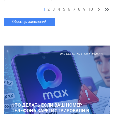
1
2
3
4
5
6
7
8
9
10
Образцы заявлений
#МЕССЕНДЖЕР MAX
# МАКС
ЧТО ДЕЛАТЬ ЕСЛИ ВАШ НОМЕР
ТЕЛЕФОНА ЗАРЕГИСТРИРОВАЛИ В