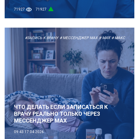
71927
71927
#ЗАПИСЬ К ВРАЧУ
# МЕССЕНДЖЕР MAX
# МАХ
# МАКС
ЧТО ДЕЛАТЬ ЕСЛИ ЗАПИСАТЬСЯ К
ВРАЧУ РЕАЛЬНО ТОЛЬКО ЧЕРЕЗ
МЕССЕНДЖЕР МАХ
09:43
17.04.2026