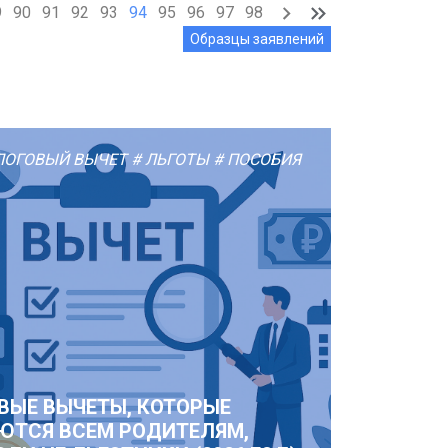
9
90
91
92
93
94
95
96
97
98
Образцы заявлений
ЛОГОВЫЙ ВЫЧЕТ
# ЛЬГОТЫ
# ПОСОБИЯ
ВЫЕ ВЫЧЕТЫ, КОТОРЫЕ
ЮТСЯ ВСЕМ РОДИТЕЛЯМ,