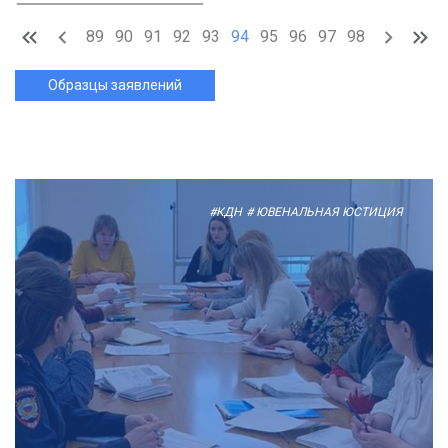
89
90
91
92
93
94
95
96
97
98
Образцы заявлений
#КДН
# ЮВЕНАЛЬНАЯ ЮСТИЦИЯ