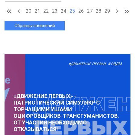
20
21
22
23
24
25
26
27
28
29
Образцы заявлений
#ДВИЖЕНИЕ ПЕРВЫХ
# РДДМ
«ДВИЖЕНИЕ ПЕРВЫХ» -
ПАТРИОТИЧЕСКИЙ СИМУЛЯКР С
ТОРЧАЩИМИ УШАМИ
ОЦИФРОВЩИКОВ-ТРАНСГУМАНИСТОВ.
ОТ УЧАСТИЯ НЕОБХОДИМО
ОТКАЗЫВАТЬСЯ!