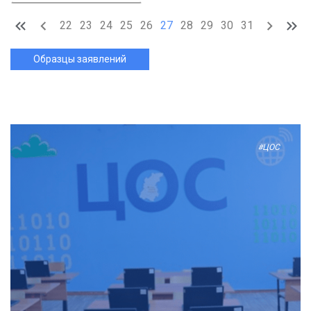
22
23
24
25
26
27
28
29
30
31
Образцы заявлений
#ЦОС