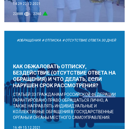
14:29
22.12.2021
22888
2280
#ОБРАЩЕНИЯ
# ОТПИСКА
# ОТСУТСТВИЕ ОТВЕТА 30 ДНЕЙ
КАК ОБЖАЛОВАТЬ ОТПИСКУ,
БЕЗДЕЙСТВИЕ (ОТСУТСТВИЕ ОТВЕТА НА
ОБРАЩЕНИЯ) И ЧТО ДЕЛАТЬ, ЕСЛИ
НАРУШЕН СРОК РАССМОТРЕНИЯ?
СТАТЬЕЙ 33 ГРАЖДАНАМ РОССИЙСКОЙ ФЕДЕРАЦИИ
ГАРАНТИРОВАНО ПРАВО ОБРАЩАТЬСЯ ЛИЧНО, А
ТАКЖЕ НАПРАВЛЯТЬ ИНДИВИДУАЛЬНЫЕ И
КОЛЛЕКТИВНЫЕ ОБРАЩЕНИЯ В ГОСУДАРСТВЕННЫЕ
ОРГАНЫ И ОРГАНЫ МЕСТНОГО САМОУПРАВЛЕНИЯ.
16:49
15.12.2021