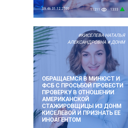
09:46
31.12.2020
11211
1333
#КИСЕЛЕВА НАТАЛЬЯ
АЛЕКСАНДРОВНА
# ДОНМ
ОБРАЩАЕМСЯ В МИНЮСТ И
ФСБ С ПРОСЬБОЙ ПРОВЕСТИ
ПРОВЕРКУ В ОТНОШЕНИИ
АМЕРИКАНСКОЙ
СТАЖИРОВЩИЦЫ ИЗ ДОНМ
КИСЕЛЕВОЙ И ПРИЗНАТЬ ЕЕ
ИНОАГЕНТОМ