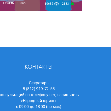
16:41
07.11.2023
10682
2183
КОНТАКТЫ
Секретарь
8 (812) 919-72-58
консультаций по телефону нет, напишите в
«Народный юрист»
с 09.00 до 18.00 (по мск)