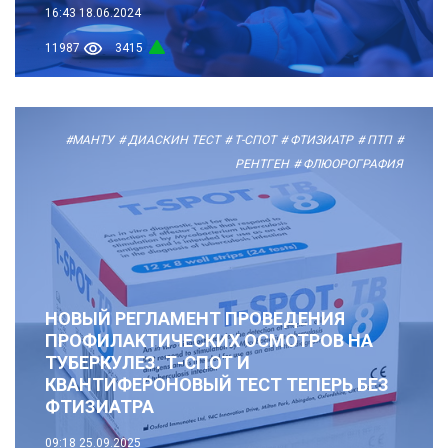
16:43
18.06.2024
11987
3415
#МАНТУ
# ДИАСКИН ТЕСТ
# Т-СПОТ
# ФТИЗИАТР
# ПТП
#
РЕНТГЕН
# ФЛЮОРОГРАФИЯ
НОВЫЙ РЕГЛАМЕНТ ПРОВЕДЕНИЯ
ПРОФИЛАКТИЧЕСКИХ ОСМОТРОВ НА
ТУБЕРКУЛЕЗ. Т-СПОТ И
КВАНТИФЕРОНОВЫЙ ТЕСТ ТЕПЕРЬ БЕЗ
ФТИЗИАТРА
09:18
25.09.2025