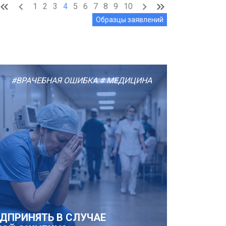
1
2
3
4
5
6
7
8
9
10
Образцы заявлений
#ВРАЧЕБНАЯ ОШИБКА
# МЕДИЦИНА
ЕДПРИНЯТЬ В СЛУЧАЕ