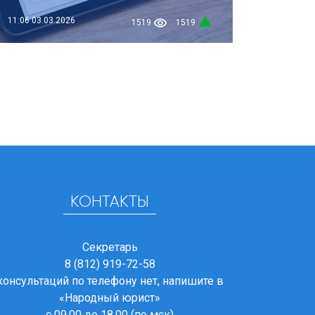
11:06
03.03.2026
1519
1519
КОНТАКТЫ
Секретарь
8 (812) 919-72-58
консультаций по телефону нет, напишите в
«Народный юрист»
с 09.00 до 18.00 (по мск)