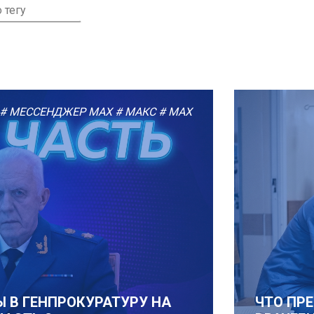
# МЕССЕНДЖЕР MAX
# МАКС
# МАХ
 В ГЕНПРОКУРАТУРУ НА
ЧТО ПР