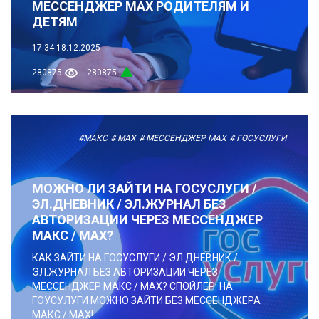
МЕССЕНДЖЕР MAX РОДИТЕЛЯМ И
ДЕТЯМ
17:34
18.12.2025
280875
280875
#МАКС
# MAX
# МЕССЕНДЖЕР MAX
# ГОСУСЛУГИ
МОЖНО ЛИ ЗАЙТИ НА ГОСУСЛУГИ /
ЭЛ.ДНЕВНИК / ЭЛ.ЖУРНАЛ БЕЗ
АВТОРИЗАЦИИ ЧЕРЕЗ МЕССЕНДЖЕР
МАКС / MAX?
КАК ЗАЙТИ НА ГОСУСЛУГИ / ЭЛ.ДНЕВНИК /
ЭЛ.ЖУРНАЛ БЕЗ АВТОРИЗАЦИИ ЧЕРЕЗ
МЕССЕНДЖЕР МАКС / MAX? СПОЙЛЕР: НА
ГОУСУЛУГИ МОЖНО ЗАЙТИ БЕЗ МЕССЕНДЖЕРА
МАКС / MAX!