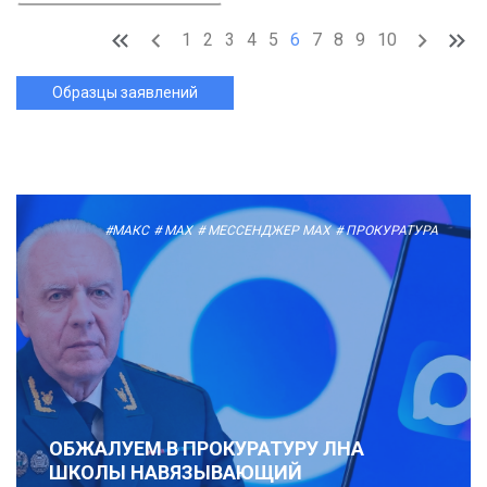
1
2
3
4
5
6
7
8
9
10
Образцы заявлений
#МАКС
# MAX
# МЕССЕНДЖЕР MAX
# ПРОКУРАТУРА
ОБЖАЛУЕМ В ПРОКУРАТУРУ ЛНА
ШКОЛЫ НАВЯЗЫВАЮЩИЙ