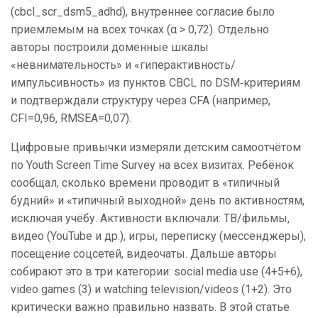
(cbcl_scr_dsm5_adhd), внутреннее согласие было
приемлемым на всех точках (α > 0,72). Отдельно
авторы построили доменные шкалы
«невнимательность» и «гиперактивность/
импульсивность» из пунктов CBCL по DSM‑критериям
и подтверждали структуру через CFA (например,
CFI=0,96, RMSEA=0,07).
Цифровые привычки измеряли детским самоотчётом
по Youth Screen Time Survey на всех визитах. Ребёнок
сообщал, сколько времени проводит в «типичный
будний» и «типичный выходной» день по активностям,
исключая учёбу. Активности включали: ТВ/фильмы,
видео (YouTube и др.), игры, переписку (мессенджеры),
посещение соцсетей, видеочаты. Дальше авторы
собирают это в три категории: social media use (4+5+6),
video games (3) и watching television/videos (1+2). Это
критически важно правильно назвать. В этой статье