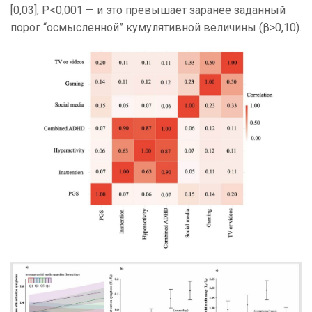
[0,03], P<0,001 — и это превышает заранее заданный
порог “осмысленной” кумулятивной величины (β>0,10).