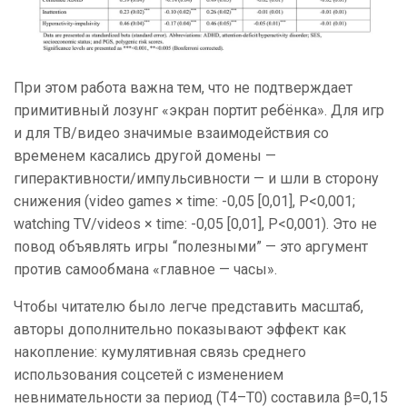
При этом работа важна тем, что не подтверждает
примитивный лозунг «экран портит ребёнка». Для игр
и для ТВ/видео значимые взаимодействия со
временем касались другой домены —
гиперактивности/импульсивности — и шли в сторону
снижения (video games × time: -0,05 [0,01], P<0,001;
watching TV/videos × time: -0,05 [0,01], P<0,001). Это не
повод объявлять игры “полезными” — это аргумент
против самообмана «главное — часы».
Чтобы читателю было легче представить масштаб,
авторы дополнительно показывают эффект как
накопление: кумулятивная связь среднего
использования соцсетей с изменением
невнимательности за период (T4–T0) составила β=0,15