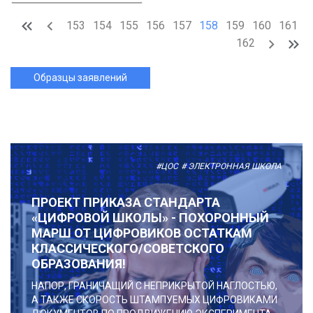
153
154
155
156
157
158
159
160
161
162
Образцы заявлений
#ЦОС
# ЭЛЕКТРОННАЯ ШКОЛА
ПРОЕКТ ПРИКАЗА СТАНДАРТА
«ЦИФРОВОЙ ШКОЛЫ» - ПОХОРОННЫЙ
МАРШ ОТ ЦИФРОВИКОВ ОСТАТКАМ
КЛАССИЧЕСКОГО/СОВЕТСКОГО
ОБРАЗОВАНИЯ!
НАПОР, ГРАНИЧАЩИЙ С НЕПРИКРЫТОЙ НАГЛОСТЬЮ,
А ТАКЖЕ СКОРОСТЬ ШТАМПУЕМЫХ ЦИФРОВИКАМИ