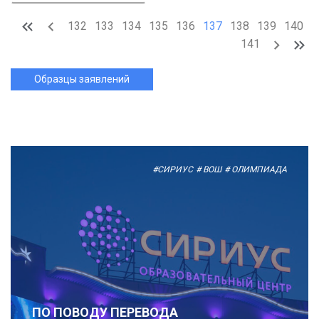
132
133
134
135
136
137
138
139
140
141
Образцы заявлений
#СИРИУС
# ВОШ
# ОЛИМПИАДА
ПО ПОВОДУ ПЕРЕВОДА