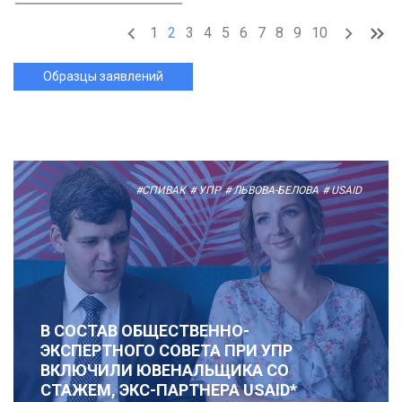
1
2
3
4
5
6
7
8
9
10
Образцы заявлений
#СПИВАК
# УПР
# ЛЬВОВА-БЕЛОВА
# USAID
В СОСТАВ ОБЩЕСТВЕННО-
ЭКСПЕРТНОГО СОВЕТА ПРИ УПР
ВКЛЮЧИЛИ ЮВЕНАЛЬЩИКА СО
СТАЖЕМ, ЭКС-ПАРТНЕРА USAID*