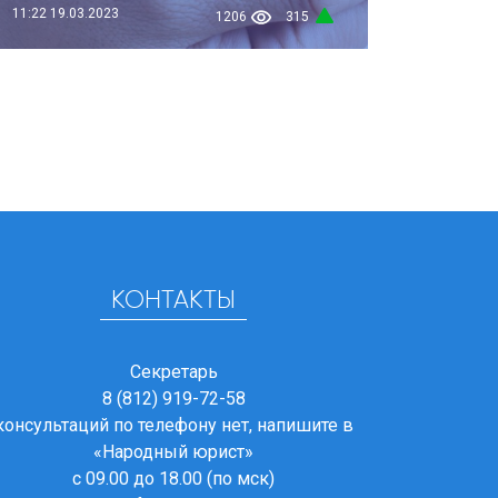
11:22
19.03.2023
1206
315
КОНТАКТЫ
Секретарь
8 (812) 919-72-58
консультаций по телефону нет, напишите в
«Народный юрист»
с 09.00 до 18.00 (по мск)