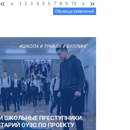
1
2
3
4
5
6
7
8
9
10
Образцы заявлений
#ШКОЛА
# ТРАВЛЯ
# БУЛЛИНГ
И ШКОЛЬНЫЕ ПРЕСТУПНИКИ:
ТАРИЙ ОУЗС ПО ПРОЕКТУ