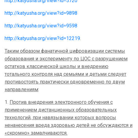
http://katyusha.org/view?id=5720
http://katyusha.org/view?id=9898
http://katyusha.org/view?id=9598
http://katyusha.org/view?id=12219
.
Таким образом фанатичной цифровизации системы
образования и эксперименту по ЦОС с разрушением
остатков классической школы и внедрению
тотального контроля над семьями и детьми следует
противостоять практически одновременно по двум
направлениям
:
1.
Против внедрения электронного обучения с
применением дистанционных образовательных
технологий, при навязывании которых вопросы
ненанесения вреда здоровью детей не обсуждаются и
«скромно» замалчиваются.