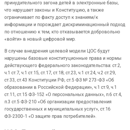
принудительного загона детей в электронные базы,
что нарушает законы и Конституцию, а также
ограничивает по факту доступ к знаниям/к
информации и порождает дискриминационный подход
по отношению к тем, кто отказывается добровольно
«войти» в новый цифровой мир.
В случае внедрения целевой модели ЦОС будут
нарушены базовые конституционные права и нормы
действующего федерального законодательства: ст.2,
ч.1 ст.7, ч.1 ст.15, ст.17, ст.18, ст.23, ч.1 ст.24, ч.2 ст.29,
ст.33, ст.43 Конституции РФ, ст.5 ФЗ № 273-ФЗ «Об
образовании в Российской Федерации», ч.1 ст.9, ч.1
ст.11, ст.15 ФЗ-152 «О персональных данных», п.6 ст.4,
п.3 ст.5 ФЗ-210 «Об организации предоставления
государственных и муниципальных услуг», ст.16
ФЗ-2300-1 «О защите прав потребителей».