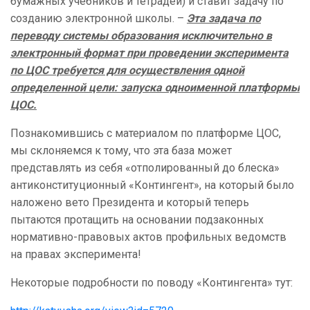
бумажных учебников и тетрадей) и ставит задачу по
созданию электронной школы. –
Эта задача по
переводу системы образования исключительно в
электронный формат при проведении эксперимента
по ЦОС требуется для осуществления одной
определенной цели: запуска одноименной платформы
ЦОС.
Познакомившись с материалом по платформе ЦОС,
мы склоняемся к тому, что эта база может
представлять из себя «отполированный до блеска»
антиконституционный «Контингент», на который было
наложено вето Президента и который теперь
пытаются протащить на основании подзаконных
нормативно-правовых актов профильных ведомств
на правах эксперимента!
Некоторые подробности по поводу «Контингента» тут: