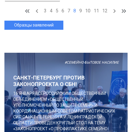
3
4
5
6
7
8
9
10
11
12
Образцы заявлений
#СЕМЕЙНО-БЫТОВОЕ НАСИЛИЕ
САНКТ-ПЕТЕРБУРГ ПРОТИВ
ЗАКОНОПРОЕКТА О СБН!
16 ЯНВАРЯ ВСЕРОССИЙСКИМ ОБЩЕСТВЕННЫМ
ОБЪЕДИНЕНИЕМ «ОБЩЕСТВЕННЫЙ
УПОЛНОМОЧЕННЫЙ ПО ЗАЩИТЕ СЕМЬИ» И
КООРДИНАЦИОННЫМ СОВЕТОМ ПАТРИОТИЧЕСКИХ
СИЛ САНКТ-ПЕТЕРБУРГА И ЛЕНИНГРАДСКОЙ
ОБЛАСТИ ПРОВЕДЕН КРУГЛЫЙ СТОЛ НА ТЕМУ:
«ЗАКОНОПРОЕКТ «О ПРОФИЛАКТИКЕ СЕМЕЙНО-