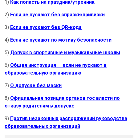
1)
Как попасть на праздник/утренник
2)
Если не пускают без справки/прививки
3)
Если не пускают без QR-кода
4)
Если не пускают по мотиву безопасности
5)
Допуск в спортивные и музыкальные школы
6)
Общая инструкция — если не пускают в
образовательную организацию
7)
О допуске без маски
8)
Официальная позиция органов гос власти по
отказу родителям в допуске
9)
Против незаконных распоряжений руководства
образовательных организаций